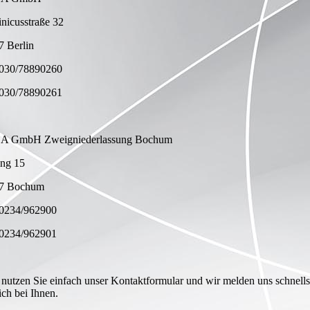
nicusstraße 32
7 Berlin
 030/78890260
 030/78890261
A GmbH Zweigniederlassung Bochum
ing 15
7 Bochum
 0234/962900
 0234/962901
nutzen Sie einfach unser Kontaktformular und wir melden uns schnells
ch bei Ihnen.