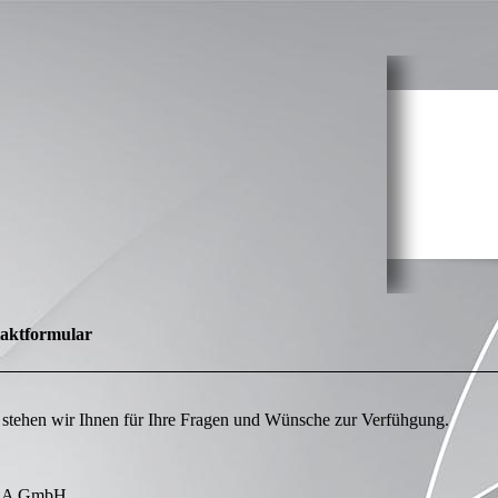
aktformular
stehen wir Ihnen für Ihre Fragen und Wünsche zur Verfühgung.
SA GmbH