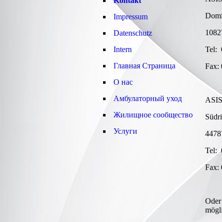
Kontakt
Domi
Impressum
1082
Datenschutz
Intern
Tel:
Главная Cтраница
Fax:
О нас
Амбулаторный уход
ASIS
Жилищное сообщество
Südr
Услуги
4478
Tel:
Fax:
Oder 
mögli